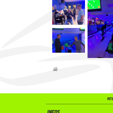
🤗
MIT
INFOS